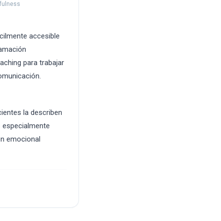
dfulness
ácilmente accesible
ramación
oaching para trabajar
comunicación.
ientes la describen
s especialmente
ión emocional