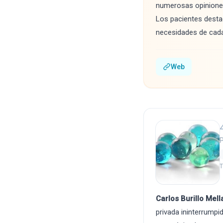
numerosas opiniones 
Los pacientes destac
necesidades de cad
Web
P
T
Carlos Burillo Mel
privada ininterrumpi