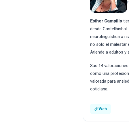
P
Esther Campillo
tie
desde Castellbisbal
neurolingüística a n
no solo el malestar 
Atiende a adultos y
Sus 14 valoraciones 
como una profesiona
valorada para ansied
cotidiana.
Web