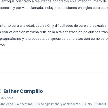
un enfoque orientado a resultados concretos en el menor número de 
esencial y por videollamada, incluyendo sesiones en inglés para pac
entorno para ansiedad, depresión y dificultades de pareja o sexuale
s con valoración máxima reflejan la alta satisfacción de quienes trab
l pragmatismo y la propuesta de ejercicios concretos con cambios 
tos.
5.
Esther Campillo
sicóloga
Ansiedad
Autoestima
Psicología infantil y adolescente
Duelo
Burnout