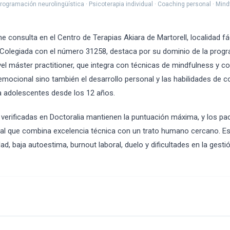
rogramación neurolingüística · Psicoterapia individual · Coaching personal · Min
ne consulta en el Centro de Terapias Akiara de Martorell, localidad f
. Colegiada con el número 31258, destaca por su dominio de la prog
ivel máster practitioner, que integra con técnicas de mindfulness y c
emocional sino también el desarrollo personal y las habilidades de 
 a adolescentes desde los 12 años.
verificadas en Doctoralia mantienen la puntuación máxima, y los pac
l que combina excelencia técnica con un trato humano cercano. E
ad, baja autoestima, burnout laboral, duelo y dificultades en la gest