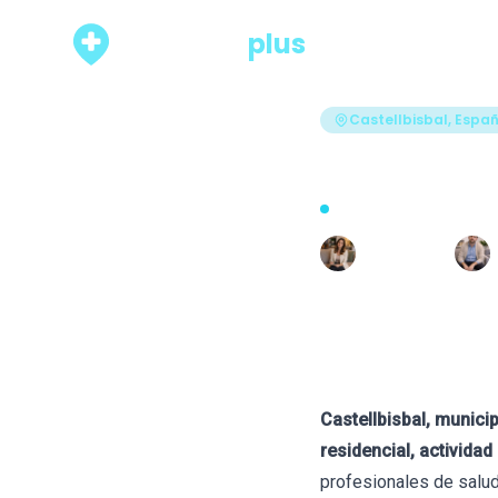
psicólogo
plus
Rankings
Castellbisbal, Espa
Los 7 me
Actualizado hace 24 días · 
Escrito por
R
Raquel León
Castellbisbal, munici
residencial, activida
profesionales de salud