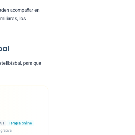
ueden acompañar en
miliares, los
bal
ellbisbal, para que
.
AH
Terapia online
egrativa