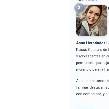
2
P
T
Anna Hernández L
Paisos Catalans de C
y adolescentes en di
permanente para ajus
municipio para la fran
Atiende trastornos d
familias destacan su
con comodidad, y su 