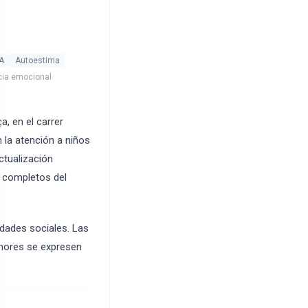
A
Autoestima
ncia emocional
a, en el carrer
 la atención a niños
ctualización
s completos del
idades sociales. Las
enores se expresen