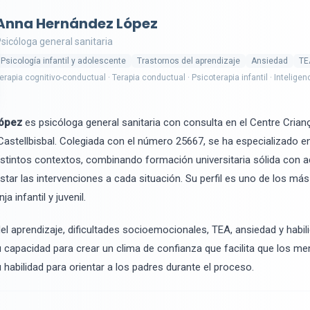
Anna Hernández López
sicóloga general sanitaria
Psicología infantil y adolescente
Trastornos del aprendizaje
Ansiedad
TE
erapia cognitivo-conductual · Terapia conductual · Psicoterapia infantil · Intelige
ópez
es psicóloga general sanitaria con consulta en el Centre Crianç
astellbisbal. Colegiada con el número 25667, se ha especializado en
stintos contextos, combinando formación universitaria sólida con a
tar las intervenciones a cada situación. Su perfil es uno de los má
ja infantil y juvenil.
el aprendizaje, dificultades socioemocionales, TEA, ansiedad y habil
 capacidad para crear un clima de confianza que facilita que los m
habilidad para orientar a los padres durante el proceso.