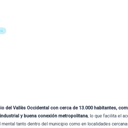
Formación
Libros
Tests
Herramientas
Blog
Bio
ña
jores Psicólogos en Cast
15 de julio de 2026
evisado por
Francesc Abad
pio del Vallès Occidental con cerca de 13.000 habitantes, com
d industrial y buena conexión metropolitana
, lo que facilita el 
 mental tanto dentro del municipio como en localidades cercana