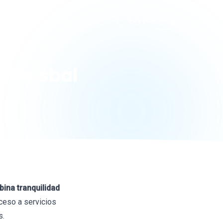
grafías
Fármacos
Soy psicólogo
ellbisbal
bina tranquilidad
acceso a servicios
s.