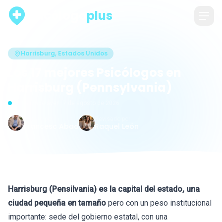
psicólogo
plus
Harrisburg, Estados Unidos
Los 17 mejores Psicólogos en
Harrisburg (Pennsylvania)
Actualizado ayer · 7 de agosto de 2026
Escrito por
Revisado por
Francesc Abad
Raquel León
Harrisburg (Pensilvania) es la capital del estado, una
ciudad pequeña en tamaño
pero con un peso institucional
importante: sede del gobierno estatal, con una