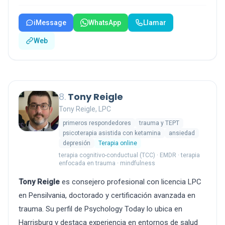
iMessage
WhatsApp
Llamar
Web
8.
Tony Reigle
Tony Reigle, LPC
primeros respondedores
trauma y TEPT
psicoterapia asistida con ketamina
ansiedad
depresión
Terapia online
terapia cognitivo-conductual (TCC) · EMDR · terapia
enfocada en trauma · mindfulness
Tony Reigle
es consejero profesional con licencia LPC
en Pensilvania, doctorado y certificación avanzada en
trauma. Su perfil de Psychology Today lo ubica en
Harrisburg y destaca experiencia en entornos de salud