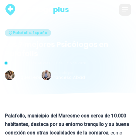
psicólogo
plus
Palafolls, España
Los 7 mejores Psicólogos en
Palafolls
Actualizado hace 60 días · 11 de junio de 2026
Escrito por
Revisado por
Raquel León
Francesc Abad
Palafolls, municipio del Maresme con cerca de 10.000
habitantes, destaca por su entorno tranquilo y su buena
conexión con otras localidades de la comarca
, como