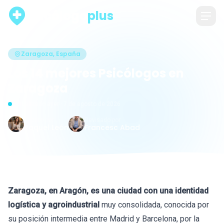
psicólogo
plus
Zaragoza, España
Los 14 mejores Psicólogos en
Zaragoza
Actualizado ayer · 7 de agosto de 2026
Escrito por
Revisado por
Raquel León
Francesc Abad
Zaragoza, en Aragón, es una ciudad con una identidad
logística y agroindustrial
muy consolidada, conocida por
su posición intermedia entre Madrid y Barcelona, por la