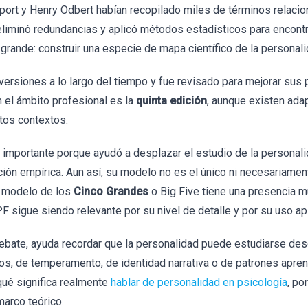
lport y Henry Odbert habían recopilado miles de términos relaci
 eliminó redundancias y aplicó métodos estadísticos para encont
grande: construir una especie de mapa científico de la personal
versiones a lo largo del tiempo y fue revisado para mejorar sus
 el ámbito profesional es la
quinta edición
, aunque existen ada
tos contextos.
e importante porque ayudó a desplazar el estudio de la personal
ión empírica. Aun así, su modelo no es el único ni necesariamen
el modelo de los
Cinco Grandes
o Big Five tiene una presencia m
PF sigue siendo relevante por su nivel de detalle y por su uso ap
ebate, ayuda recordar que la personalidad puede estudiarse desd
os, de temperamento, de identidad narrativa o de patrones apren
qué significa realmente
hablar de personalidad en psicología
, po
arco teórico.