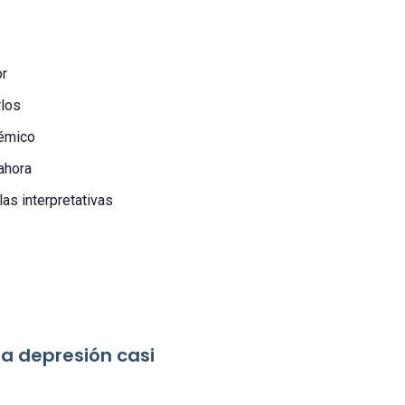
or
rlos
démico
ahora
las interpretativas
la depresión casi