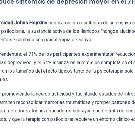
reduce síntomas de depresión mayor en el 71
rsidad Johns Hopkins
publicaron los resultados de un ensayo cl
psilocibina, la sustancia activa de los llamados "hongos alucin
iento se combinó con psicoterapia de apoyo.
rendentes: el 71% de los participantes experimentaron reduccio
mas depresivos, y el 54% alcanzaron la remisión completa en el 
ran los tamaños del efecto típicos tanto de la psicoterapia sol
les.
r promoviendo la neuroplasticidad y facilitando estados de intr
permiten reconsolidar memorias traumáticas y romper patrones d
prometedores, los investigadores subrayan que se trata de ens
ctos, y que la terapia con psilocibina requiere un entorno clínico