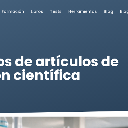
Formación
Libros
Tests
Herramientas
Blog
Bio
s de artículos de
n científica