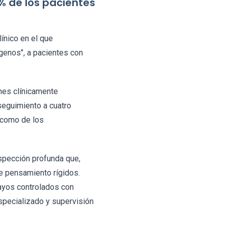
% de los pacientes
ínico en el que
ógenos", a pacientes con
nes clínicamente
seguimiento a cuatro
a como de los
ospección profunda que,
e pensamiento rígidos.
ayos controlados con
 especializado y supervisión