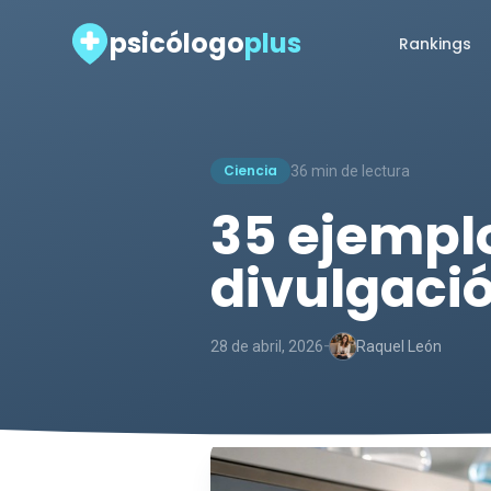
psicólogo
plus
Rankings
Ciencia
36 min de lectura
35 ejemplo
divulgació
-
28 de abril, 2026
Raquel León