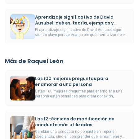
responsabilidades.
Aprendizaje significativo de David
Ausubel: qué es, teoría, ejemplos y
aplicaciones
El aprendizaje significativo de David Ausubel sigue
siendo clave porque explica por qué memorizar no es
lo mismo que comprender de verdad.
Más de Raquel León
Las 100 mejores preguntas para
enamorar a una persona
Estas 100 mejores preguntas para enamorar a una
persona están pensadas para crear conexión,
intimidad y conversaciones que de verdad acerquen.
Las 12 técnicas de modificación de
conducta más utilizadas
Cambiar una conducta no consiste en imponer
obediencia, sino en comprender qué la mantiene y