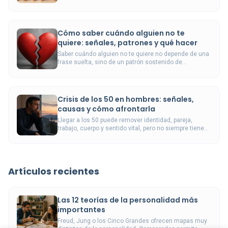
enseñar alternativas más útiles, seguras y
autónomas.
Cómo saber cuándo alguien no te
quiere: señales, patrones y qué hacer
Saber cuándo alguien no te quiere no depende de una
frase suelta, sino de un patrón sostenido de
distancia, falta de cuidado y ausencia de
reciprocidad.
Crisis de los 50 en hombres: señales,
causas y cómo afrontarla
Llegar a los 50 puede remover identidad, pareja,
trabajo, cuerpo y sentido vital, pero no siempre tiene
que vivirse como una crisis.
Artículos recientes
Las 12 teorías de la personalidad más
importantes
Freud, Jung o los Cinco Grandes ofrecen mapas muy