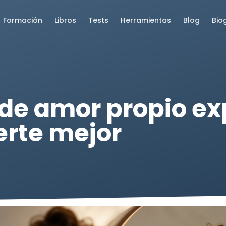
Formación
Libros
Tests
Herramientas
Blog
Bio
 de amor propio e
erte mejor