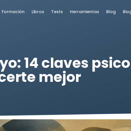
Formación
Libros
Tests
Herramientas
Blog
Bio
yo: 14 claves psic
certe mejor