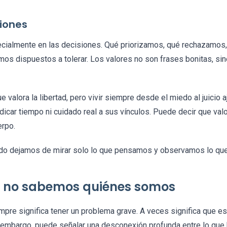
siones
ecialmente en las decisiones. Qué priorizamos, qué rechazamos,
s dispuestos a tolerar. Los valores no son frases bonitas, sino
 valora la libertad, pero vivir siempre desde el miedo al juicio 
edicar tiempo ni cuidado real a sus vínculos. Puede decir que valo
erpo.
ndo dejamos de mirar solo lo que pensamos y observamos lo qu
s no sabemos quiénes somos
mpre significa tener un problema grave. A veces significa que e
n embargo, puede señalar una desconexión profunda entre lo que 