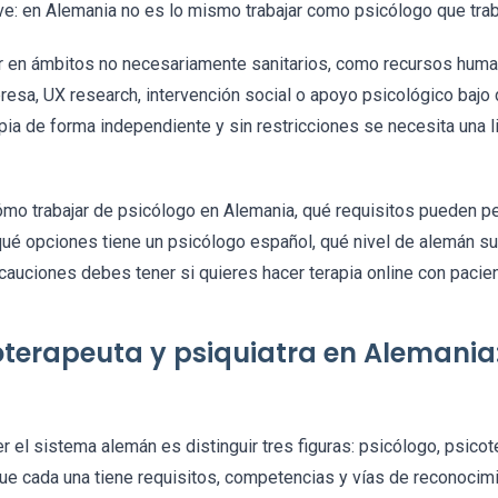
ave: en Alemania no es lo mismo trabajar como psicólogo que tra
r en ámbitos no necesariamente sanitarios, como recursos human
presa, UX research, intervención social o apoyo psicológico baj
pia de forma independiente y sin restricciones se necesita una li
ómo trabajar de psicólogo en Alemania, qué requisitos pueden pe
qué opciones tiene un psicólogo español, qué nivel de alemán sue
ecauciones debes tener si quieres hacer terapia online con paci
oterapeuta y psiquiatra en Alemania:
r el sistema alemán es distinguir tres figuras: psicólogo, psicot
ue cada una tiene requisitos, competencias y vías de reconocimi