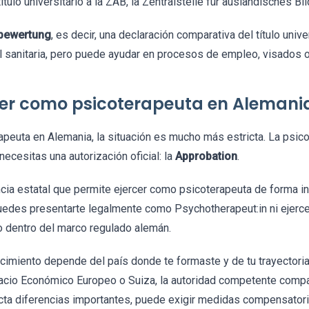
título universitario a la ZAB, la Zentralstelle für ausländisches 
bewertung
, es decir, una declaración comparativa del título univ
l sanitaria, pero puede ayudar en procesos de empleo, visados o
cer como psicoterapeuta en Alemani
apeuta en Alemania, la situación es mucho más estricta. La psic
necesitas una autorización oficial: la
Approbation
.
ncia estatal que permite ejercer como psicoterapeuta de forma i
 puedes presentarte legalmente como Psychotherapeut:in ni ejerce
 dentro del marco regulado alemán.
cimiento depende del país donde te formaste y de tu trayectoria
acio Económico Europeo o Suiza, la autoridad competente compara
cta diferencias importantes, puede exigir medidas compensator