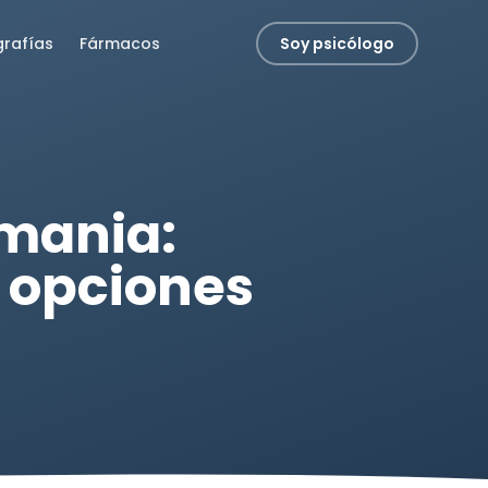
grafías
Fármacos
Soy psicólogo
emania:
y opciones