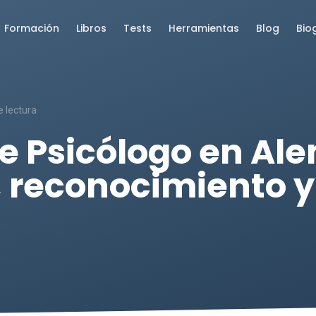
Formación
Libros
Tests
Herramientas
Blog
Bio
e lectura
e Psicólogo en Al
, reconocimiento 