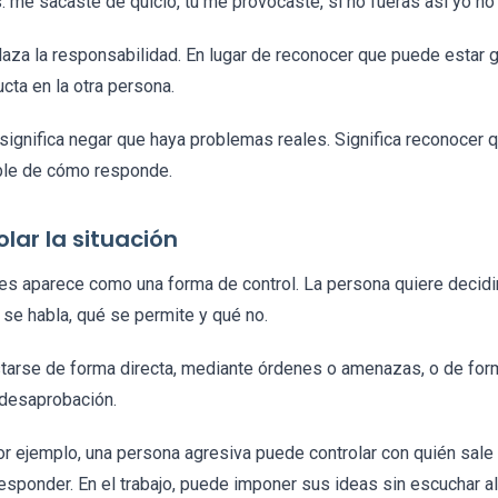
 me sacaste de quicio, tú me provocaste, si no fueras así yo no 
aza la responsabilidad. En lugar de reconocer que puede estar 
cta en la otra persona.
significa negar que haya problemas reales. Significa reconocer 
ble de cómo responde.
lar la situación
s aparece como una forma de control. La persona quiere decidi
se habla, qué se permite y qué no.
tarse de forma directa, mediante órdenes o amenazas, o de for
 desaprobación.
por ejemplo, una persona agresiva puede controlar con quién sale 
responder. En el trabajo, puede imponer sus ideas sin escuchar al