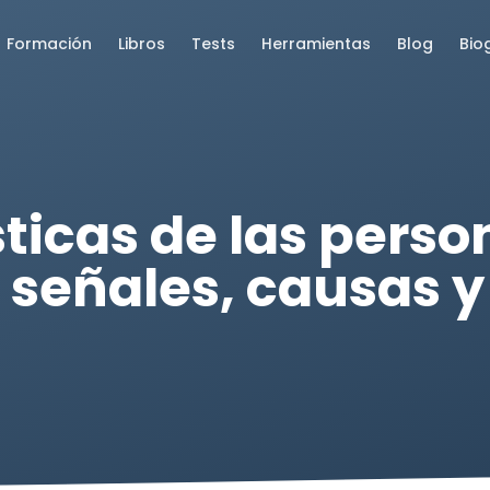
Formación
Libros
Tests
Herramientas
Blog
Bio
ticas de las perso
: señales, causas 