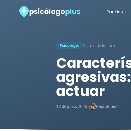
psicólogo
plus
Rankings
Psicología
15 min de lectura
Caracterís
agresivas
actuar
-
18 de junio, 2026
Raquel León