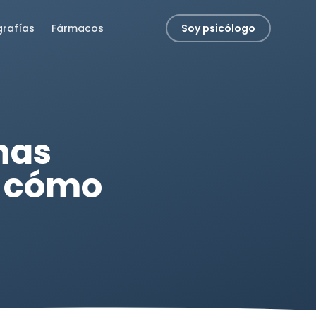
grafías
Fármacos
Soy psicólogo
nas
y cómo