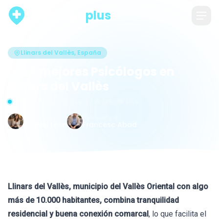
psicólogo
plus
Llinars del Vallès, España
Los 7 mejores Psicólogos en
Llinars del Vallès
Actualizado hace 58 días · 12 de junio de 2026
Escrito por
Revisado por
Raquel León
Francesc Abad
Llinars del Vallès, municipio del Vallès Oriental con algo
más de 10.000 habitantes, combina tranquilidad
residencial y buena conexión comarcal
, lo que facilita el