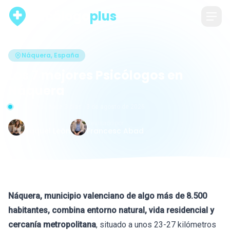
psicólogo
plus
Náquera, España
Los 7 mejores Psicólogos en
Náquera
Actualizado hace 3 días · 3 de agosto de 2026
Escrito por
Revisado por
Raquel León
Francesc Abad
Náquera, municipio valenciano de algo más de 8.500
habitantes, combina entorno natural, vida residencial y
cercanía metropolitana
, situado a unos 23-27 kilómetros