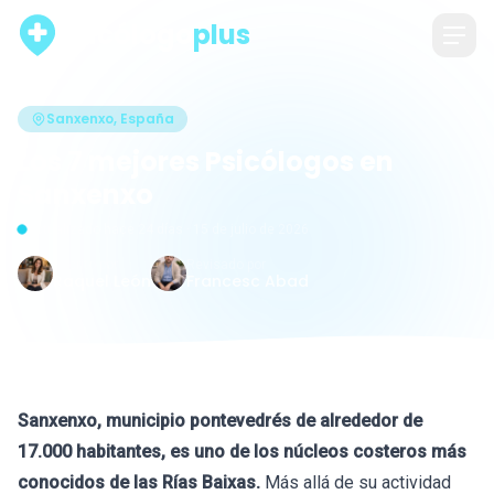
psicólogo
plus
Sanxenxo, España
Los 7 mejores Psicólogos en
Sanxenxo
Actualizado hace 24 días · 15 de julio de 2026
Escrito por
Revisado por
Raquel León
Francesc Abad
Sanxenxo, municipio pontevedrés de alrededor de
17.000 habitantes, es uno de los núcleos costeros más
conocidos de las Rías Baixas.
Más allá de su actividad