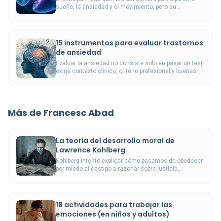
sueño, la ansiedad y el movimiento, pero su
funcionamiento es más complejo que simplemente
producir calma.
15 instrumentos para evaluar trastornos
de ansiedad
Evaluar la ansiedad no consiste solo en pasar un test:
exige contexto clínico, criterio profesional y buenas
herramientas.
Más de Francesc Abad
La teoría del desarrollo moral de
Lawrence Kohlberg
Kohlberg intentó explicar cómo pasamos de obedecer
por miedo al castigo a razonar sobre justicia,
derechos y principios universales.
18 actividades para trabajar las
emociones (en niños y adultos)