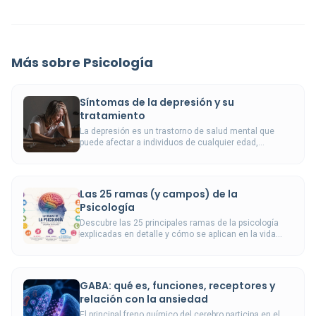
Más sobre Psicología
Síntomas de la depresión y su
tratamiento
La depresión es un trastorno de salud mental que
puede afectar a individuos de cualquier edad,
caracterizado por una alteración del estado de ánimo
decaído la mayor parte del tiempo y la pérdida de
interés.
Las 25 ramas (y campos) de la
Psicología
Descubre las 25 principales ramas de la psicología
explicadas en detalle y cómo se aplican en la vida
real.
GABA: qué es, funciones, receptores y
relación con la ansiedad
El principal freno químico del cerebro participa en el