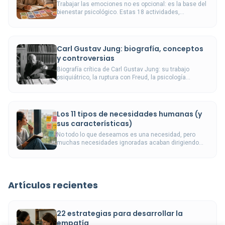
Trabajar las emociones no es opcional: es la base del
bienestar psicológico. Estas 18 actividades,
respaldadas por la investigación, lo hacen posible a
cualquier edad.
Carl Gustav Jung: biografía, conceptos
y controversias
Biografía crítica de Carl Gustav Jung: su trabajo
psiquiátrico, la ruptura con Freud, la psicología
analítica, los tipos, la controversia de los años treinta
y la evidencia clínica disponible.
Los 11 tipos de necesidades humanas (y
sus características)
No todo lo que deseamos es una necesidad, pero
muchas necesidades ignoradas acaban dirigiendo
nuestra vida sin que nos demos cuenta.
Artículos recientes
22 estrategias para desarrollar la
empatía