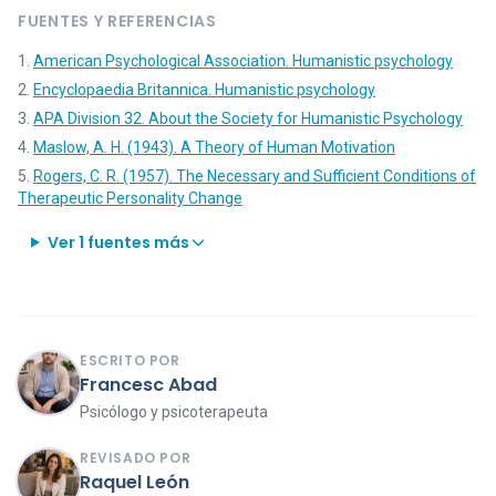
FUENTES Y REFERENCIAS
American Psychological Association. Humanistic psychology
Encyclopaedia Britannica. Humanistic psychology
APA Division 32. About the Society for Humanistic Psychology
Maslow, A. H. (1943). A Theory of Human Motivation
Rogers, C. R. (1957). The Necessary and Sufficient Conditions of
Therapeutic Personality Change
Ver 1 fuentes más
ESCRITO POR
Francesc Abad
Psicólogo y psicoterapeuta
REVISADO POR
Raquel León