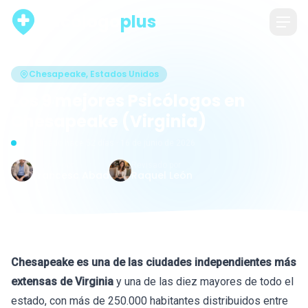
psicólogo
plus
Chesapeake, Estados Unidos
Los 9 mejores Psicólogos en
Chesapeake (Virginia)
Actualizado hace 52 días · 16 de junio de 2026
Escrito por
Revisado por
Francesc Abad
Raquel León
Chesapeake es una de las ciudades independientes más
extensas de Virginia
y una de las diez mayores de todo el
estado, con más de 250.000 habitantes distribuidos entre