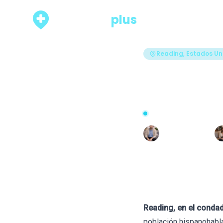
psicólogo
plus
Rankings
Reading, Estados Un
Los 18 m
(Pennsy
Actualizado hace 89 días 
Escrito por
Francesc Abad
Reading, en el condad
población hispanohabla