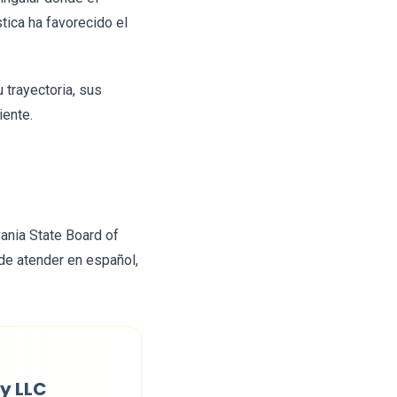
stica ha favorecido el
trayectoria, sus
iente.
vania State Board of
de atender en español,
y LLC