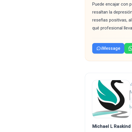
Puede encajar con p
resaltan la depresió
reseñas positivas, a
qué profesional llev
iMessage
M
t
Michael L Raskind