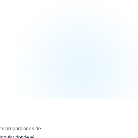
grafías
Fármacos
Soy psicólogo
ading
res proporciones de
ingular donde el