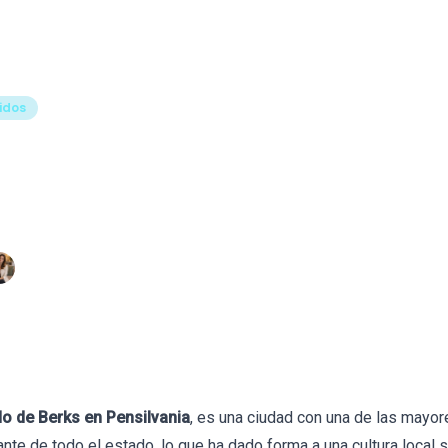
Formación
Libros
Tests
Herramientas
Blog
Bio
idos
ejores Psicólogos en Re
lvania)
· 11 de mayo de 2026
Revisado por
Raquel León
o de Berks en Pensilvania
, es una ciudad con una de las mayo
nte de todo el estado, lo que ha dado forma a una cultura local s