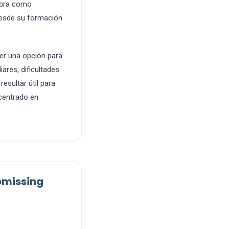
ombra como
desde su formación
ser una opción para
ares, dificultades
esultar útil para
 centrado en
omissing