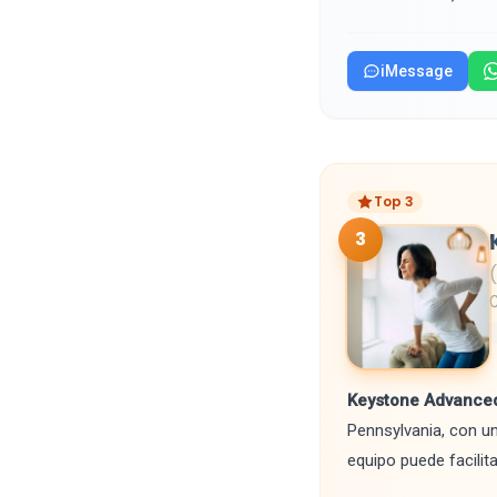
iMessage
Top 3
3
C
Keystone Advanced
Pennsylvania, con un
equipo puede facilit