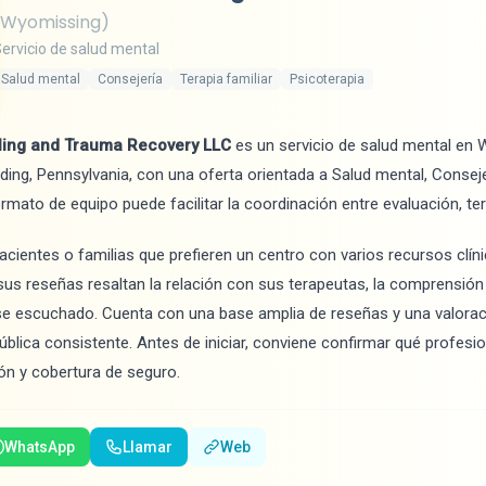
(Wyomissing)
ervicio de salud mental
Salud mental
Consejería
Terapia familiar
Psicoterapia
ling and Trauma Recovery LLC
es un servicio de salud mental en 
ing, Pennsylvania, con una oferta orientada a Salud mental, Consejer
ormato de equipo puede facilitar la coordinación entre evaluación, te
cientes o familias que prefieren un centro con varios recursos clín
s reseñas resaltan la relación con sus terapeutas, la comprensión 
se escuchado. Cuenta con una base amplia de reseñas y una valoraci
ública consistente. Antes de iniciar, conviene confirmar qué profesion
ón y cobertura de seguro.
WhatsApp
Llamar
Web