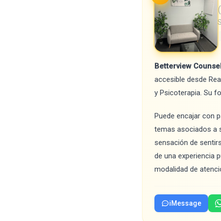
S
Betterview Counse
accesible desde Read
y Psicoterapia. Su f
Puede encajar con pa
temas asociados a su
sensación de sentir
de una experiencia p
modalidad de atenci
iMessage